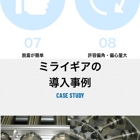
07
08
脱着が簡単
許容偏角・偏心量大
ミライギアの
導入事例
CASE STUDY