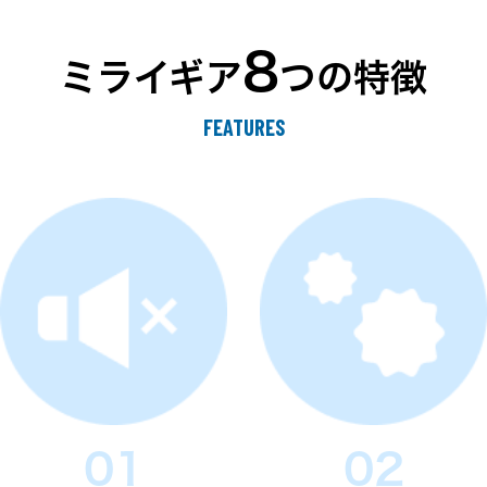
8
ミライギア
つの特徴
FEATURES
01
02